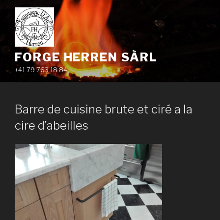
Aller
au
contenu
principal
FORGE HERREN SÀRL
+41 79 763 18 84
Barre de cuisine brute et ciré a la
cire d’abeilles