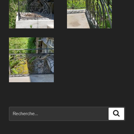
Recherche
Reche
pour
: