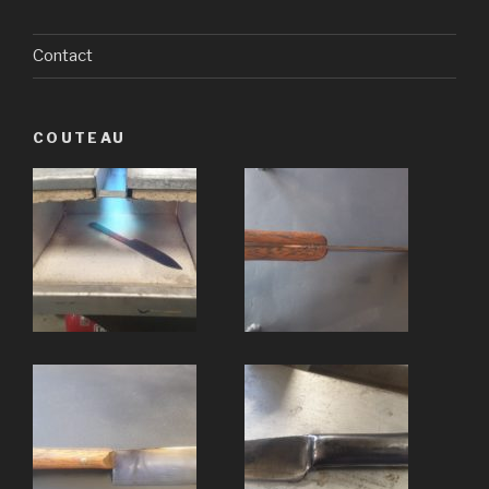
t
i
Contact
v
e
:
COUTEAU