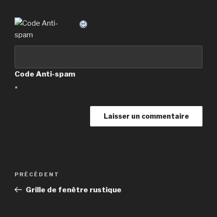
Code Anti-spam
*
A
l
t
Navigation
Article
PRÉCÉDENT
e
de
précédent
r
Grille de fenêtre rustique
l’article
n
a