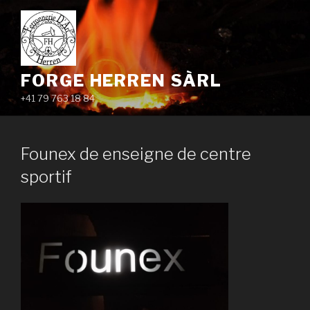
Aller
au
contenu
principal
FORGE HERREN SÀRL
+41 79 763 18 84
Founex de enseigne de centre
sportif