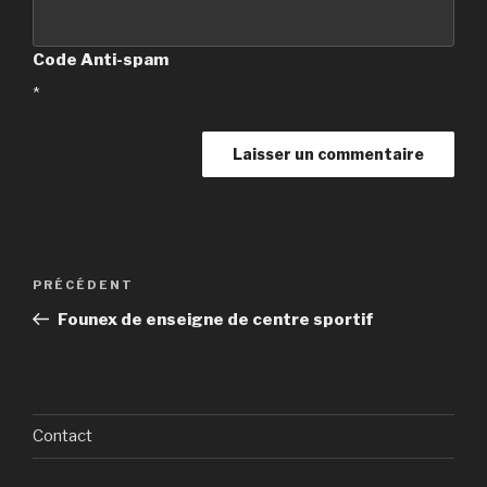
Code Anti-spam
*
A
l
t
Navigation
Article
PRÉCÉDENT
e
de
précédent
r
Founex de enseigne de centre sportif
l’article
n
a
t
i
Contact
v
e